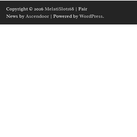
Copyright © 2026
MelatiSlot168
| Fair
News by
Ascendoor
| Powered by
WordPress
.