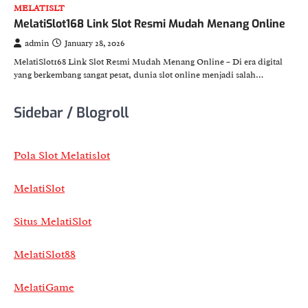
MELATISLT
MelatiSlot168 Link Slot Resmi Mudah Menang Online
admin
January 28, 2026
MelatiSlot168 Link Slot Resmi Mudah Menang Online – Di era digital
yang berkembang sangat pesat, dunia slot online menjadi salah…
Sidebar / Blogroll
Pola Slot Melatislot
MelatiSlot
Situs MelatiSlot
MelatiSlot88
MelatiGame