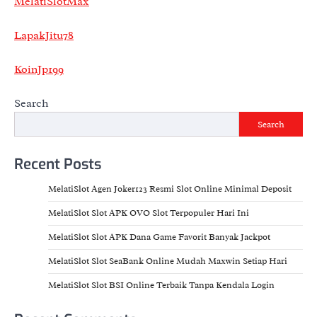
MelatiSlotMax
LapakJitu78
KoinJp199
Search
Search
Recent Posts
MelatiSlot Agen Joker123 Resmi Slot Online Minimal Deposit
MelatiSlot Slot APK OVO Slot Terpopuler Hari Ini
MelatiSlot Slot APK Dana Game Favorit Banyak Jackpot
MelatiSlot Slot SeaBank Online Mudah Maxwin Setiap Hari
MelatiSlot Slot BSI Online Terbaik Tanpa Kendala Login