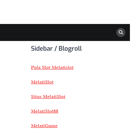
Sidebar / Blogroll
Pola Slot Melatislot
MelatiSlot
Situs MelatiSlot
MelatiSlot88
MelatiGame