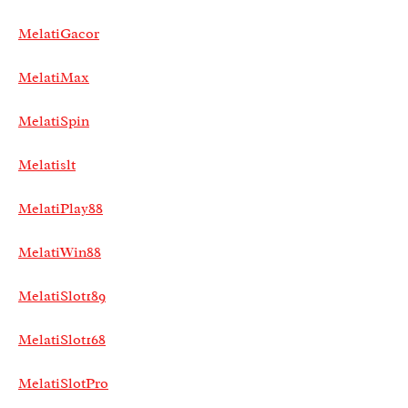
MelatiGacor
MelatiMax
MelatiSpin
Melatislt
MelatiPlay88
MelatiWin88
MelatiSlot189
MelatiSlot168
MelatiSlotPro