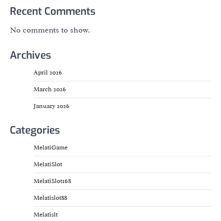
Recent Comments
No comments to show.
Archives
April 2026
March 2026
January 2026
Categories
MelatiGame
MelatiSlot
MelatiSlot168
Melatislot88
Melatislt