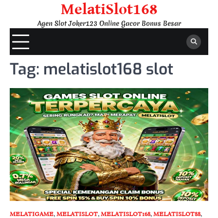
Skip
MelatiSlot168
to
Agen Slot Joker123 Online Gacor Bonus Besar
content
Tag:
melatislot168 slot
MELATIGAME
,
MELATISLOT
,
MELATISLOT168
,
MELATISLOT88
,