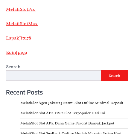
MelatiSlotPro
MelatiSlotMax
LapakJitu78
KoinJp199
Search
Search
Recent Posts
MelatiSlot Agen Joker123 Resmi Slot Online Minimal Deposit
MelatiSlot Slot APK OVO Slot Terpopuler Hari Ini
MelatiSlot Slot APK Dana Game Favorit Banyak Jackpot
MelatiSlot Slot SeaBank Online Mudah Maxwin Setiap Hari