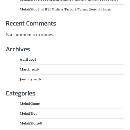
MelatiSlot Slot BSI Online Terbaik Tanpa Kendala Login
Recent Comments
No comments to show.
Archives
April 2026
March 2026
January 2026
Categories
MelatiGame
MelatiSlot
MelatiSlot168