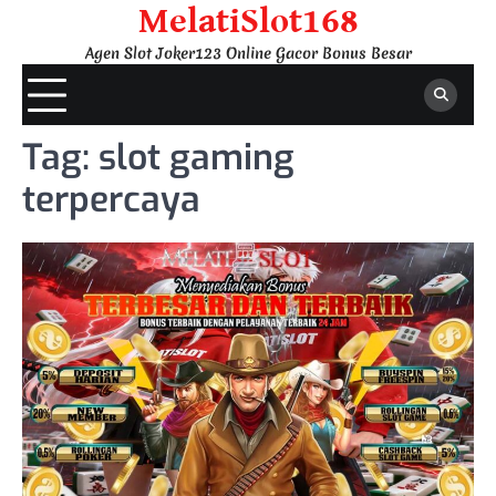
Skip
MelatiSlot168
to
Agen Slot Joker123 Online Gacor Bonus Besar
content
Tag:
slot gaming
terpercaya