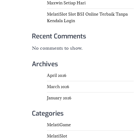
Maxwin Setiap Hari
MelatiSlot Slot BSI Online Terbaik Tanpa
Kendala Login
Recent Comments
No comments to show.
Archives
April 2026
March 2026
January 2026
Categories
MelatiGame
MelatiSlot