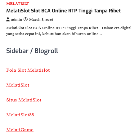
MELATISLT
MelatiSlot Slot BCA Online RTP Tinggi Tanpa Ribet
admin
March 8, 2026
MelatiSlot Slot BCA Online RTP Tinggi Tanpa Ribet – Dalam era digital
yang serba cepat ini, kebutuhan akan hiburan online…
Sidebar / Blogroll
Pola Slot Melatislot
MelatiSlot
Situs MelatiSlot
MelatiSlot88
MelatiGame