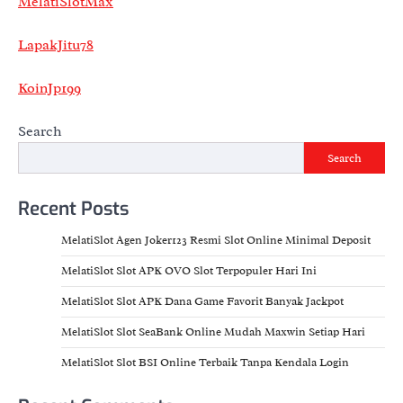
MelatiSlotMax
LapakJitu78
KoinJp199
Search
Search
Recent Posts
MelatiSlot Agen Joker123 Resmi Slot Online Minimal Deposit
MelatiSlot Slot APK OVO Slot Terpopuler Hari Ini
MelatiSlot Slot APK Dana Game Favorit Banyak Jackpot
MelatiSlot Slot SeaBank Online Mudah Maxwin Setiap Hari
MelatiSlot Slot BSI Online Terbaik Tanpa Kendala Login