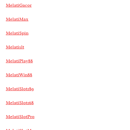
MelatiGacor
MelatiMax
MelatiSpin
Melatislt
MelatiPlay88
MelatiWin88
MelatiSlot189
MelatiSlot168
MelatiSlotPro