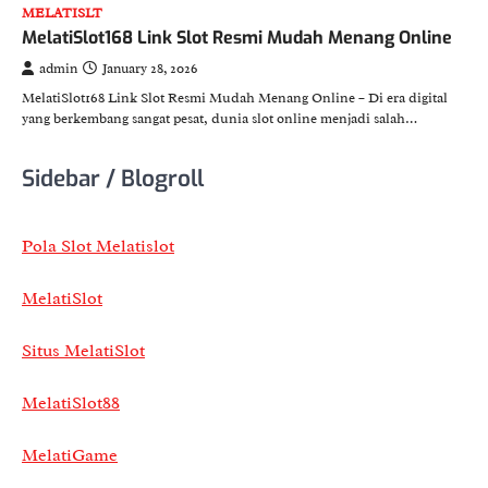
MELATISLT
MelatiSlot168 Link Slot Resmi Mudah Menang Online
admin
January 28, 2026
MelatiSlot168 Link Slot Resmi Mudah Menang Online – Di era digital
yang berkembang sangat pesat, dunia slot online menjadi salah…
Sidebar / Blogroll
Pola Slot Melatislot
MelatiSlot
Situs MelatiSlot
MelatiSlot88
MelatiGame